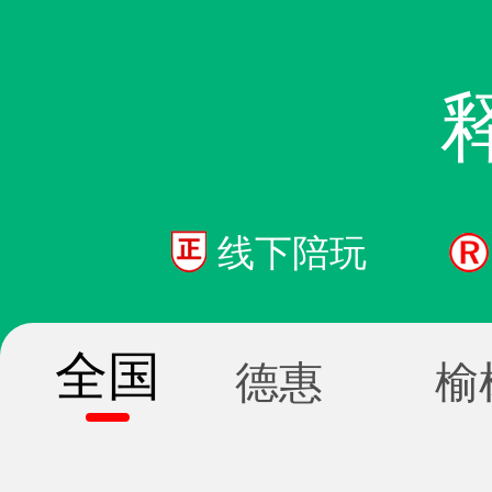
线下陪玩
全国
德惠
榆