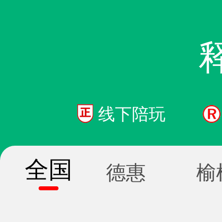
线下陪玩
全国
德惠
榆