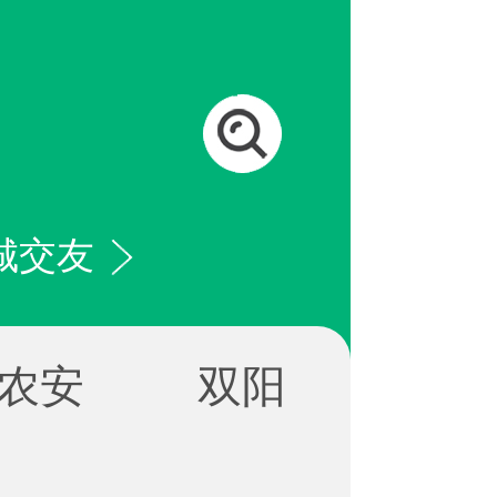
城交友
农安
双阳
绿园