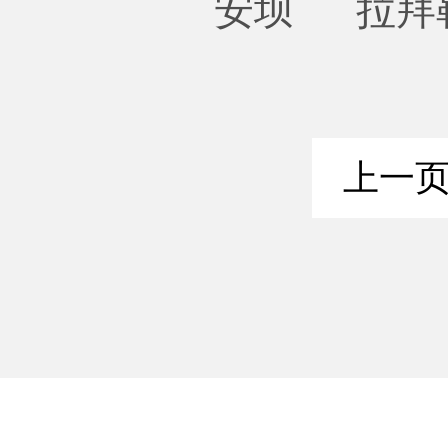
安坝
拉拜
上一