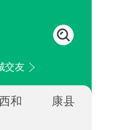
城交友
西和
康县
宕昌