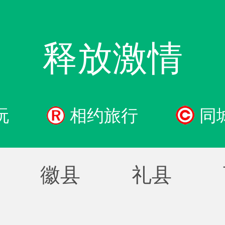
释放激情
玩
相约旅行
同
徽县
礼县