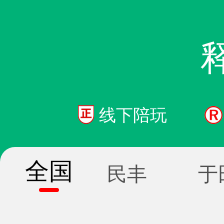
线下陪玩
全国
民丰
于